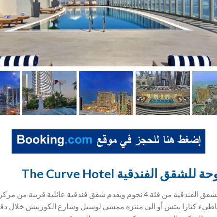
شقق الفندقية The Curve Hotel
يعتبر فندق ذا كيرف الدوحة للشقق الفندقية من فئة 4 نجوم ويقدم شقق فندقية ع
طيء كتارا بيتش أو الى منتزه ممشى لوسيل وشارع الكورنيش خلال دق