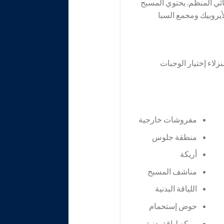
ائي المنظم. يحتوي المسبح
أيروبيك ومجمع السبا
لاء إختيار الوجبات
مفروشات خارجية
منطقة جلوس
أريكة
مناشف المسبح
اللياقة البدنية
حوض إستحمام
مركز لياقة بدنية