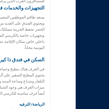
للمسافرون العرب الذين يرغب
التجهيزات والخدمات ف
يسعد طاقم الموظفين المضياف
ويحتوي الفندق على العديد من ا
الحجز. تحفظ الخزينة ممتلكات
وتجهيزات خاصة بالكرسي المت
داخلي خاص بمكان الإقامة. ت
اليومية مجاناً.
السكن في فندق
ذا كير
في الغرف هناك مطبخ وحمام، 
يحتوي المطبخ الصغير على آلة
التلفاز ومذياع وساعة المنبه
ميزات الغرف هي وجود الشبا
أيضاً غرف مناسبة للكرسي ال
الرياضة/ الترفيه