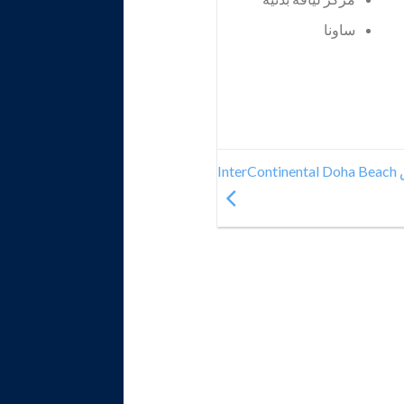
ساونا
In