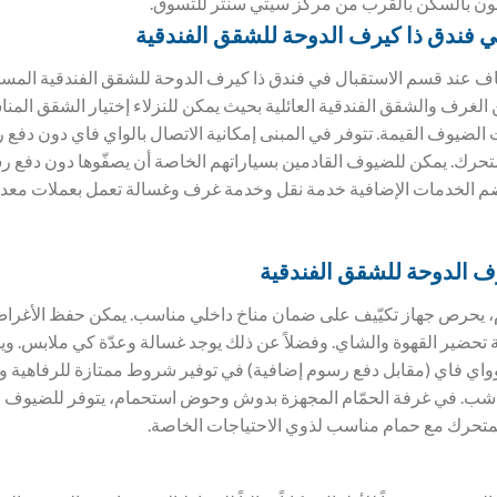
ون بالسكن بالقرب من مركز سيتي سنتر للتسوق.
ي فندق
ذا كيرف الدوحة للشقق الفندقية
 عند قسم الاستقبال في فندق ذا كيرف الدوحة للشقق الفندقية المسا
لغرف والشقق الفندقية العائلية بحيث يمكن للنزلاء إختيار الشقق المناسب
 الضيوف القيمة. تتوفر في المبنى إمكانية الاتصال بالواي فاي دون دفع
حرك. يمكن للضيوف القادمين بسياراتهم الخاصة أن يصفّوها دون دفع 
ضم الخدمات الإضافية خدمة نقل وخدمة غرف وغسالة تعمل بعملات معدن
ف الدوحة للشقق الفندقية
يحرص جهاز تكيّيف على ضمان مناخ داخلي مناسب. يمكن حفظ الأغراض ا
 تحضير القهوة والشاي. وفضلاً عن ذلك يوجد غسالة وعدّة كي ملابس. وي
 وواي فاي (مقابل دفع رسوم إضافية) في توفير شروط ممتازة للرفاهية وا
شب. في غرفة الحمّام المجهزة بدوش وحوض استحمام، يتوفر للضيوف 
متحرك مع حمام مناسب لذوي الاحتياجات الخاصة.