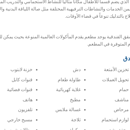
لذي يضم قسماً للأطفال مكاناً مثالياً للنشاط الاستجمامي والتدريب الم
الخدمات والنشاطات الترفيهية المختلفة مثل صالة اللياقة البدنية وال
 بالتدليك تنوعاً في قضاء الأوقات.
ق الفندقية يوجد مطعم يقدم المأكولات العالمية المنوعة بحيث يمكن للنز
م المتوفرة في المطعم.
دق
تخزين الأمتعة
دش
خزنة لابتوب
تحويل العملات
طاولة طعام
قنوات كابل
حمام
غلاية كهربائية
قنوات فضائية
مناشف
مطبخ
هاتف
مرحاض
غسالة ملابس
تلفزيون
لوازم استحمام
ثلاجة
مسبح خارجي
مجفف شعر
مكواة
مظلات شمسية