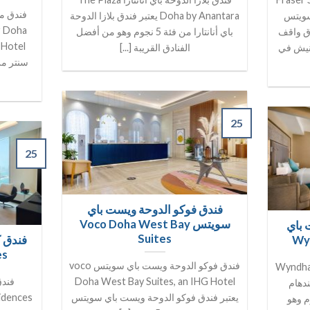
فندق ما
زر سويتس
Doha by Anantara يعتبر فندق بلازا الدوحة
r Doha
ق واقف
باي أنانتارا من فئة 5 نجوم وهو من أفضل
l
نيش في
الفنادق القريبة [...]
سنتر من
25
25
فندق فوكو الدوحة ويست باي
سويتس Voco Doha West Bay
 باي
Suites
Wy
فندق 
es
فندق فوكو الدوحة ويست باي سويتس voco
هام الدوحة ويست باي Wyndham
Doha West Bay Suites, an IHG Hotel
فندق
ق ويندهام
يعتبر فندق فوكو الدوحة ويست باي سويتس
ي من فئة 5 نجوم وهو