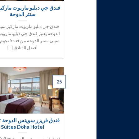
فندق جي دبليو ماريوت ماركي
سنتر الدوحة
فندق جي دبليو ماريوت ماركيز سي
الدوحة يعتبر فندق جي دبليو ماريوت
سيتي سنتر الدوحة
أفضل الفنادق [...]
25
فند
Suites Doha Hotel
فندق فريزر سويتس