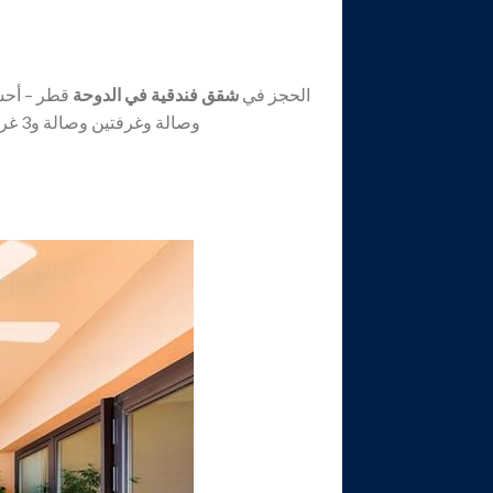
الحجز في
شقق فندقية في الدوحة
قطر – أحس
وصالة وغرفتين وصالة و3 غرف نوم وصالة، مناسبة للمسافرون العرب الذين يرغبون بالسكن بالقرب من سنتر المدينة في الدوحة.