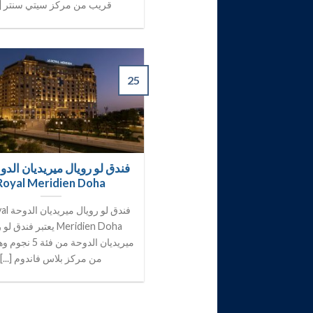
قريب من مركز سيتي سنتر [..
25
Royal Meridien Doha
فندق لو ر
Meridien Doha يعتبر فندق 
ميريديان الدوحة من 
من مركز بلاس فاندوم [...]