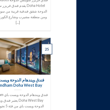
Doha Hotel يقدم فندق فري
الدوحة شقق فندقية قريبة من سو
ومن منطقة مشيرب وشارع الكور
[...]
25
فندق ويندهام الدوحة ويست
ndham Doha West Bay
فندق ويند
Doha West Bay يعتبر فند
الدوحة ويست با