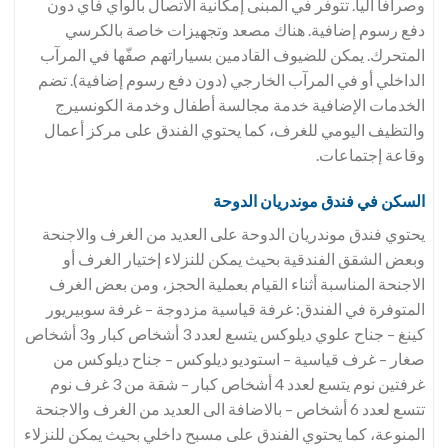
وصرافاً آلياً. تتوفر في المبنى إمكانية الاتصال بالواي فاي دون
دفع رسوم إضافية. هناك مصعد وتجهيزات خاصة بالكرسي
المتحرك. يمكن للضيوف القادمين بسياراتهم صفّها في المرآب
الداخلي أو في المرآب الخارجي (دون دفع رسوم إضافية). تضم
الخدمات الإضافية خدمة مجالسة أطفال وخدمة الكونسيرج
والتظيف اليومي للغرف، كما يحتوي الفندق على مركز أعمال
وقاعة إجتماعات.
السكن في فندق
موندريان الدوحة
يحتوي فندق موندريان الدوحة على العديد من الغرف والاجنحة
وبعض الشقق الفندقية بحيث يمكن للنزلاء إختيار الغرف أو
الاجنحة المناسبة أثناء القيام بعملية الحجز، ومن بعض الغرف
المتوفرة في الفندق: غرفة قياسية مزدوجة – غرفة سوبيريور
كينغ – جناح علوي ديلوكس يتسع لعدد 3 أشخاص كبار و3 أشخاص
صغار – غرف قياسية – استوديو ديلوكس – جناح ديلوكس من
غرفتين نوم يتسع لعدد 4 أشخاص كبار – شقة من 3 غرف نوم
تتسع لعدد 6 أشخاص – بالاضافة الى العديد من الغرف والاجنحة
المنوعة، كما يحتوي الفندق على مسبح داخلي بحيث يمكن للنزلاء