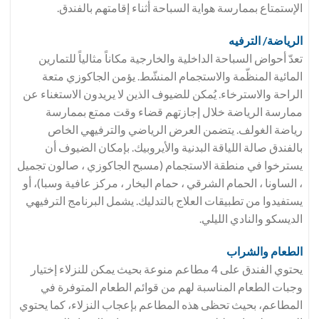
الإستمتاع بممارسة هواية السباحة أثناء إقامتهم بالفندق.
الرياضة/ الترفيه
تعدّ أحواض السباحة الداخلية والخارجية مكاناً مثالياً للتمارين
المائية المنظّمة والاستجمام المنشّط. يؤمن الجاكوزي متعة
الراحة والاسترخاء. يُمكن للضيوف الذين لا يريدون الاستغناء عن
ممارسة الرياضة خلال إجازتهم قضاء وقت ممتع بممارسة
رياضة الغولف. يتضمن العرض الرياضي والترفيهي الخاص
بالفندق صالة اللياقة البدنية والأيروبيك. بإمكان الضيوف أن
يسترخوا في منطقة الاستجمام (مسبح الجاكوزي ، صالون تجميل
، الساونا ، الحمام الشرقي ، حمام البخار ، مركز عافية وسبا)، أو
يستفيدوا من تطبيقات العلاج بالتدليك. يشمل البرنامج الترفيهي
الديسكو والنادي الليلي.
الطعام والشراب
يحتوي الفندق على 4 مطاعم منوعة بحيث يمكن للنزلاء إختيار
وجبات الطعام المناسبة لهم من قوائم الطعام المتوفرة في
المطاعم، بحيث تحظى هذه المطاعم بإعجاب النزلاء، كما يحتوي