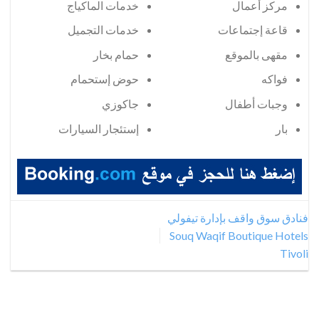
مركز أعمال
خدمات الماكياج
قاعة إجتماعات
خدمات التجميل
مقهى بالموقع
حمام بخار
فواكه
حوض إستحمام
وجبات أطفال
جاكوزي
بار
إستئجار السيارات
فنادق سوق واقف بإدارة تيفولي
Souq Waqif Boutique Hotels
Tivoli