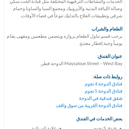
الخدمات والنشاطات الترفيهية المختلفة مثل قيادة الجت سكي
وصالة اللياقة البدنية والأيروبيك ومجمع السبا والساونا وحمام
شرقي وتطبيقات العلاج بالتدليك تنوعاً في قضاء الأوقات.
الطعام والشراب
يرحب قسم تناول الطعام بزواره ويتضمن مطعمين ومقهى. يقدّم
يومياً وجبة إفطار مغذيةٍ.
عنوان الفندق:
Maysaloun Street – West Bay الدوحة قطر.
روابط ذات صلة:
فنادق الدوحة 4 نجوم
فنادق الدوحة 5 نجوم
شقق فندقية في الدوحة
فنادق الدوحة القريبة من سوق واقف
بعض الخدمات في الفندق
فندق 5 نجوم
غلاية كهربائية