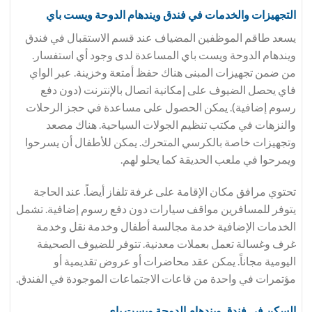
التجهيزات والخدمات في فندق
ويندهام الدوحة ويست باي
يسعد طاقم الموظفين المضياف عند قسم الاستقبال في فندق
ويندهام الدوحة ويست باي المساعدة لدى وجود أي استفسار.
من ضمن تجهيزات المبنى هناك حفظ أمتعة وخزينة. عبر الواي
فاي يحصل الضيوف على إمكانية اتصال بالإنترنت (دون دفع
رسوم إضافية). يمكن الحصول على مساعدة في حجز الرحلات
والنزهات في مكتب تنظيم الجولات السياحية. هناك مصعد
وتجهيزات خاصة بالكرسي المتحرك. يمكن للأطفال أن يسرحوا
ويمرحوا في ملعب الحديقة كما يحلو لهم.
تحتوي مرافق مكان الإقامة على غرفة تلفاز أيضاً. عند الحاجة
يتوفر للمسافرين مواقف سيارات دون دفع رسوم إضافية. تشمل
الخدمات الإضافية خدمة مجالسة أطفال وخدمة نقل وخدمة
غرف وغسالة تعمل بعملات معدنية. تتوفر للضيوف الصحيفة
اليومية مجاناً. يمكن عقد محاضرات أو عروض تقديمية أو
مؤتمرات في واحدة من قاعات الاجتماعات الموجودة في الفندق.
السكن في فندق
ويندهام الدوحة ويست باي