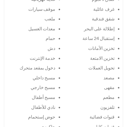
غرف عائلية
موقف سيارات
شقق فندقية
ملعب
إطلالة على البحر
معدات الغسيل
إستقبال 24 ساعة
حمام
تخزين الأمانات
دش
تخزين الامتعة
خدمة الإنترنت
تحويل العملات
دخول بمقعد متحرك
مصعد
مسبح داخلي
مقهى
مسبح خارجي
مطعم
مسبح أطفال
تلفزيون
نادي للأطفال
قنوات فضائية
حوض إستحمام
قنوات كابل
جاكوزي