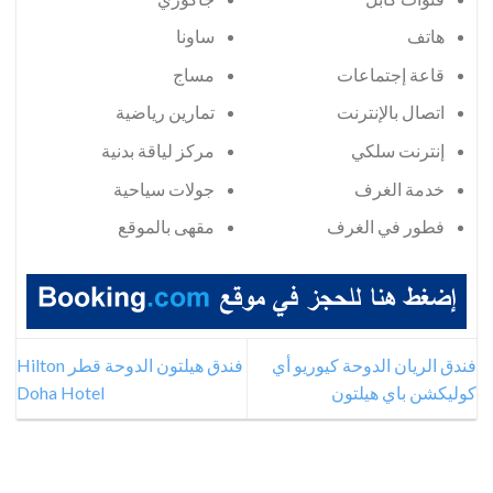
هاتف
ساونا
قاعة إجتماعات
مساج
اتصال بالإنترنت
تمارين رياضية
إنترنت سلكي
مركز لياقة بدنية
خدمة الغرف
جولات سياحية
فطور في الغرف
مقهى بالموقع
فندق الريان الدوحة كيوريو أي
فندق هيلتون الدوحة قطر Hilton
كوليكشن باي هيلتون
Doha Hotel