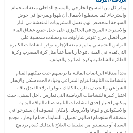
يوفر كل من المسبح الخارجي والمسبح الداخلي متعة استحمام
واسترخاء. كما يستطيع الأطفال أن يلهوا ويمرحوا في حوض
السباحة المخصص لهم. تعمل المشروبات المنعشة في البار
والاسترخاء المريح في الجاكوزي على جعل جميع عشاق الماء
في أفضل مزاج. تتوفر شازلونجات ومظلات شمسية على
التراس التشمسي ما يزيد متعة الإجازة. توفر النشاطات الكثيرة
التي تُقدم في المبنى تنوعاً رياضياً غنياً مثل كرة المضرب وكرة
الطائرة الشاطئية وكرة الطائرة والغولف.
يجد أصدقاء الرياضات المائية ما يرضيهم حيث يمكنهم القيام
بالنشاطات التالية: التزلج الشراعي وقيادة الجت سكي والإبحار
الشراعي والتجديف بقارب الكاياك. تتوفر لنزلاء الفندق باقة
اختيار كبيرة للنشاطات الرياضية التي تمارس داخل المبنى، حيث
يمكنهم اختيار إحدى النشاطات التالية: صالة اللياقة البدنية
والاسكواش واليوغا والأيروبيك. بإمكان الضيوف أن يسترخوا في
منطقة الاستجمام (صالون تجميل ، الساونا ، حمام البخار ، مجمع
السبا)، أو يستفيدوا من تطبيقات العلاج بالتدليك. يُقدم برنامج
ترفيهي خاص بالصغار.