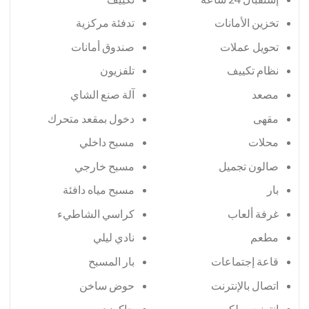
تخزين الأمانات
تدفئة مركزية
تحويل عملات
صندوق أمانات
تلفزيون
مصعد
آلة صنع الشاي
مقهى
دخول بمقعد متحرك
محلات
مسبح داخلي
صالون تجميل
مسبح خارجي
بار
مسبح مياه دافئة
غرفة ألعاب
كراسي الشاطيء
مطعم
نادي ليلي
قاعة إجتماعات
بار المسبح
اتصال بالإنترنت
حوض ساخن
إنترنت سلكي
جاكوزي