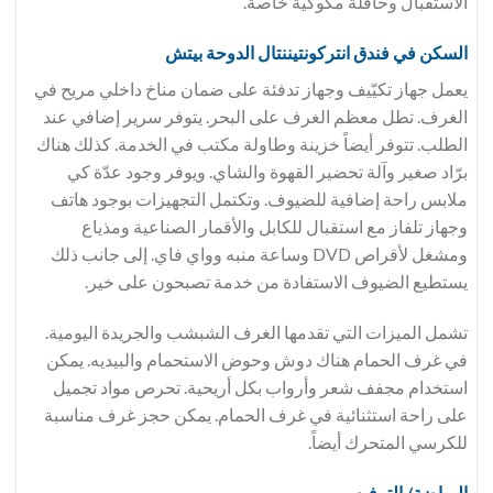
الاستقبال وحافلة مكوكية خاصة.
السكن في فندق انتركونتيننتال الدوحة بيتش
يعمل جهاز تكيّيف وجهاز تدفئة على ضمان مناخ داخلي مريح في
الغرف. تطل معظم الغرف على البحر. يتوفر سرير إضافي عند
الطلب. تتوفر أيضاً خزينة وطاولة مكتب في الخدمة. كذلك هناك
برّاد صغير وآلة تحضير القهوة والشاي. ويوفر وجود عدّة كي
ملابس راحة إضافية للضيوف. وتكتمل التجهيزات بوجود هاتف
وجهاز تلفاز مع استقبال للكابل والأقمار الصناعية ومذياع
ومشغل لأقراص DVD وساعة منبه وواي فاي. إلى جانب ذلك
يستطيع الضيوف الاستفادة من خدمة تصبحون على خير.
تشمل الميزات التي تقدمها الغرف الشبشب والجريدة اليومية.
في غرف الحمام هناك دوش وحوض الاستحمام والبيديه. يمكن
استخدام مجفف شعر وأرواب بكل أريحية. تحرص مواد تجميل
على راحة استثنائية في غرف الحمام. يمكن حجز غرف مناسبة
للكرسي المتحرك أيضاً.
الرياضة/ الترفيه