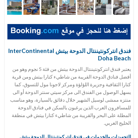
فندق انتركونتيننتال الدوحة بيتش InterContinental
Doha Beach
يعتبر فندق انتركونتيننتال الدوحة بيتش من فئة 5 نجوم وهو من
أفضل فنادق الدوحة القريبة من شاطيء كتارا بيتش ومن قرية
كتارا الثقافية وجزيرة اللؤلؤة ومركز لاجونا مول للتسوق، كما
يسهل الوصول من الفندق الى مركز سيتي سنتر الدوحة أو الى
منتزه ممشى لوسيل الشهير خلال دقائق بالسيارة، وهو مناسب
للمسافرون العرب الذين يرغبون بالسكن في فنادق الدوحة
المطلة على البحر والقريبة من شاطيء كتارا بيتش في منطقة
الخليج الغربي.
التجهيزات والخدمات في فندق انتركونتيننتال الدوحة بيتش