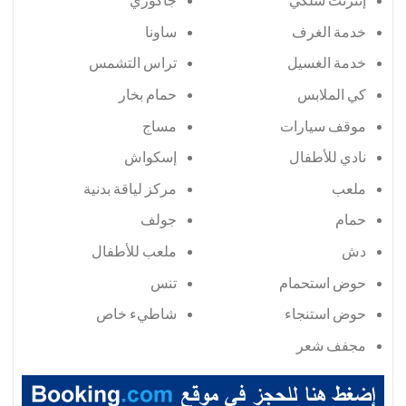
خدمة الغرف
ساونا
خدمة الغسيل
تراس التشمس
كي الملابس
حمام بخار
موقف سيارات
مساج
نادي للأطفال
إسكواش
ملعب
مركز لياقة بدنية
حمام
جولف
دش
ملعب للأطفال
حوض استحمام
تنس
حوض استنجاء
شاطيء خاص
مجفف شعر