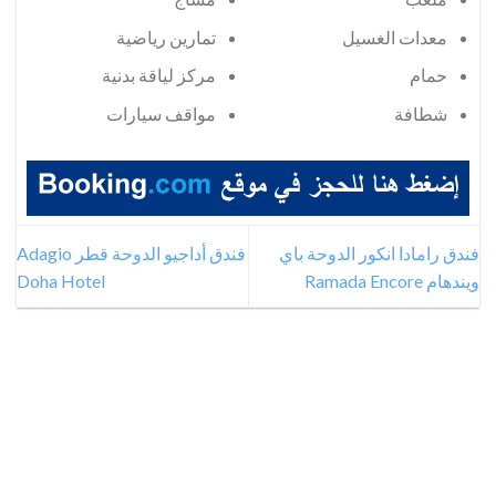
معدات الغسيل
تمارين رياضية
حمام
مركز لياقة بدنية
شطافة
مواقف سيارات
فندق رامادا انكور الدوحة باي
فندق أداجيو الدوحة قطر Adagio
ويندهام Ramada Encore
Doha Hotel