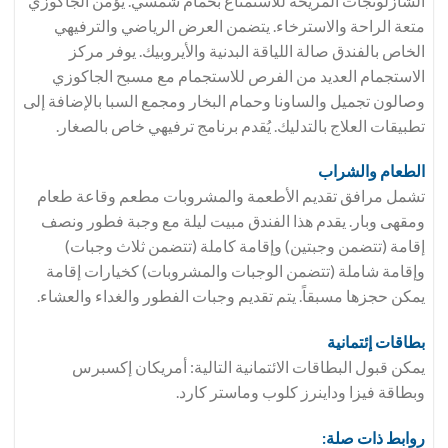
الشازلونجات المريحة للاستمتاع بحمام شمسي. يؤمن الجاكوزي
متعة الراحة والاسترخاء. يتضمن العرض الرياضي والترفيهي
الخاص بالفندق صالة اللياقة البدنية والأيروبيك. يوفر مركز
الاستجمام العديد من الفرص للاستجمام مع مسبح الجاكوزي
وصالون تجميل والساونا وحمام البخار ومجمع السبا بالإضافة إلى
تطبيقات العلاج بالتدليك. يُقدم برنامج ترفيهي خاص بالصغار.
الطعام والشراب
تشمل مرافق تقديم الأطعمة والمشروبات مطعم وقاعة طعام
ومقهى وبار. يقدم هذا الفندق مبيت ليلة مع وجبة فطور ونصف
إقامة (تتضمن وجبتين) وإقامة كاملة (تتضمن ثلاث وجبات)
وإقامة شاملة (تتضمن الوجبات والمشروبات) كخيارات إقامة
يمكن حجزها مسبقاً. يتم تقديم وجبات الفطور والغداء والعشاء.
بطاقات إئتمانية
يمكن قبول البطاقات الائتمانية التالية: أمريكان إكسبرس
وبطاقة فيزا وداينرز كلوب وماستر كارد.
روابط ذات صلة: