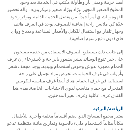
أيضاً خزينة وميني بار وطاولة مكتب في الخدمة. يعد وجود
المطبخ الصغير المجهز ببرّاد وبرّاد صغير وميكروويف وآلة تحضير
القهوة والشاي أمراً جيداً لمن يفضل الخدمة الذاتية. ويوفر وجود
عدّة كي ملابس راحة إضافية للضيوف. يوجد في الغرف هاتف
وجهاز تلفاز مع استقبال للكابل والأقمار الصناعية ومذياع وواي
فاي (دون دفع رسوم إضافية).
إلى جانب ذلك يستطيع الضيوف الاستفادة من خدمة تصبحون
على خير. تنوع الوسائد يبشر بشعور بالراحة والاسترخاء. إن غرف
الحمام مجهزة بدوش وحوض استحمام وبيديه. يوجد مجفف شعر
وأرواب في غرف الحمامات. تحرص مواد تجميل على راحة
استثنائية في غرف الحمام. هناك أيضاً غرف مناسبة للكرسي
المتحرك مع حمام مناسب لذوي الاحتياجات الخاصة. يقدم هذا
الفندق غرف عائلية وغرف لغير المدخنين.
الرياضة/ الترفيه
يعتبر مجمع المسابح الذي يضم أقساماً مغلقة وأخرى للأطفال
مكاناً مثالياً لاستجمام مليء بالحيوية وتمارين مائية منتظمة. تدعو