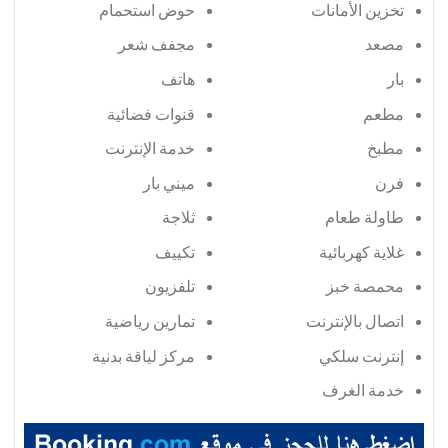
تخزين الأمانات
حوض استحمام
مصعد
مجفف شعر
بار
هاتف
مطعم
قنوات فضائية
مطبخ
خدمة الإنترنت
فرن
ميني بار
طاولة طعام
ثلاجة
غلاية كهربائية
تكييف
محمصة خبز
تلفزيون
اتصال بالإنترنت
تمارين رياضية
إنترنت سلكي
مركز لياقة بدنية
خدمة الغرف