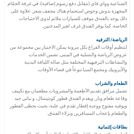
الصناعية وواي فاي (مقابل دفع رسوم إضافية). في غرفة الحمّام
المجهزة بدوش وحوض استحمام هناك مجفف شعر. علاوة على
ذلك يوجد بالفندق موقف للسيارات ملائم لذوي الاحتياجات
الخاصة. كما يوفر الفندق غرف لغير المدخنين.
الرياضة/ الترفيه
لتنظيم أوقات الفراغ بكل مرونة يمكن الاختيار بين مجموعة من
عروض الرياضة والتسلية في المبنى. تضمن الخدمات
والنشاطات الترفيهية المختلفة مثل صالة اللياقة البدنية
والأيروبيك ومجمع السبا تنوعاً في قضاء الأوقات.
الطعام والشراب
تشمل مرافق تقديم الأطعمة والمشروبات مطعمان مع تكييف
وقاعة طعام وبار. ويقدم الفندق فطور كونتيننتال، و نباتي جيد
وبوفيه مفتوح ووجبة إفطار تقدم في علبة، بحيث يحظى الفطور
والطعام بإعجاب المسافرين ونزلاء الفندق.
بطاقات إئتمانية