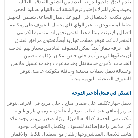
يقدم فندق أداجيو الدوحة العديد من الشقق الفندقية العائلية
بحيث يمكن للنزلاء إختيار نوم الشقة أثناء القيام بعملية الحجز.
يفتح مكتب الاستقبال في البهو على مدار الساعة. يتضمن التجهيز
حفظ أمتعة وخزينة. عبر الواي فاي يحصل الضيوف على إمكانية
اتصال بالإنترنت. يمتلك هذا الفندق تجهيزات مناسبة للكرسي
المتحرك. كما تتوفر محلات تجارية أيضاً. تحتوي مرافق الفندق
على غرفة تلفاز أيضاً. يمكن للضيوف القادمين بسياراتهم الخاصة
أن يصفّوها في مرآب داخلي خاص بمكان الإقامة. تتضمن
الخدمات الأخرى خدمة نقل وخدمة غرف وخدمة غسيل ملابس
وغسالة تعمل بعملات معدنية وحافلة مكوكية خاصة. تتوفر
للضيوف الصحيفة اليومية مجاناً.
السكن في فندق أداجيو الدوحة
يعمل جهاز تكيّيف على ضمان مناخ داخلي مريح في الغرف. يتوفر
سرير إضافي عند الطلب. تتوفر أيضاً خزينة وميني بار وطاولة
مكتب في الخدمة. كذلك هناك برّاد وبرّاد صغير. ويوفر وجود عدّة
كي ملابس راحة إضافية للضيوف. وتكتمل التجهيزات بوجود
هاتف للاتصال المباشر وجهاز تلفاز مع استقبال للكابل والأقمار