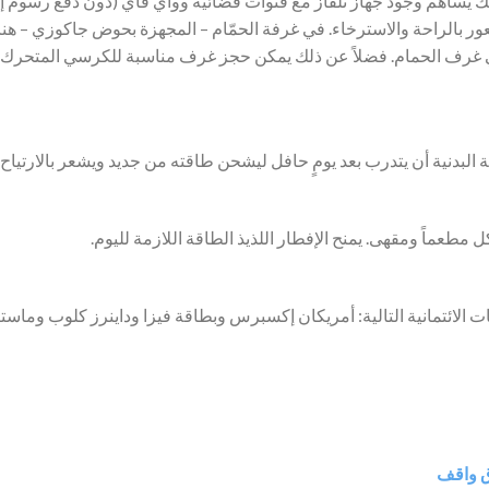
ك يساهم وجود جهاز تلفاز مع قنوات فضائية وواي فاي (دون دفع رسوم إ
عور بالراحة والاسترخاء. في غرفة الحمّام – المجهزة بحوض جاكوزي – 
في غرف الحمام. فضلاً عن ذلك يمكن حجز غرف مناسبة للكرسي المتحرك
ة البدنية أن يتدرب بعد يومٍ حافل ليشحن طاقته من جديد ويشعر بالارتياح.
مطعماً ومقهى. يمنح الإفطار اللذيذ الطاقة اللازمة لليوم.
ات الائتمانية التالية: أمريكان إكسبرس وبطاقة فيزا وداينرز كلوب وماستر
ق واقف