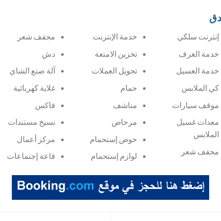
دق
إنترنت سلكي
خدمة الإنترنت
مجفف شعر
خدمة الغرف
تخزين الامتعة
دش
خدمة الغسيل
تحويل العملات
آلة صنع الشاي
كي الملابس
حمام
غلاية كهربائية
موقف سيارات
مناشف
فاكس
معدات غسيل
مرحاض
نسيخ مستندات
الملابس
حوض إستحمام
مركز أعمال
مجفف شعر
لوازم إستحمام
قاعة إجتماعات