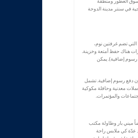
وسوق العطور ومنطقة
ة في سنتر مدينة الدوحة
التي تضم غرفتين نوم،
يزات هناك حفظ أمتعة وخزينة.
 رسوم إضافية). يمكن
ون دفع رسوم إضافية. تشمل
لابس وغسالة تعمل بعملات معدنية وحافلة مكوكية
جتماعات والمؤتمرات.
اً ميني بار وطاولة مكتب
د عدّة كي ملابس راحة