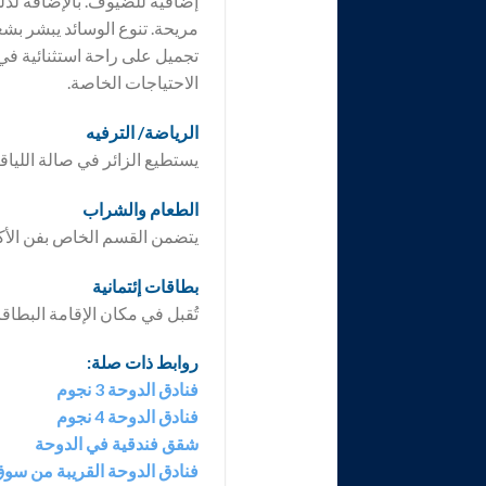
إضافية للضيوف. بالإضافة لذل
مريحة. تنوع الوسائد يبشر بش
تجميل على راحة استثنائية 
الاحتياجات الخاصة.
الرياضة/ الترفيه
يستطيع الزائر في صالة اللياق
الطعام والشراب
يتضمن القسم الخاص بفن الأكل 
بطاقات إئتمانية
تُقبل في مكان الإقامة البطاق
روابط ذات صلة:
فنادق الدوحة 3 نجوم
فنادق الدوحة 4 نجوم
شقق فندقية في الدوحة
فنادق الدوحة القريبة من سو