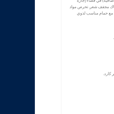
ضافية) في قضاء إجازة
هناك مجفف شعر. تحرص مواد
 مع حمام مناسب لذوي
 كارد.