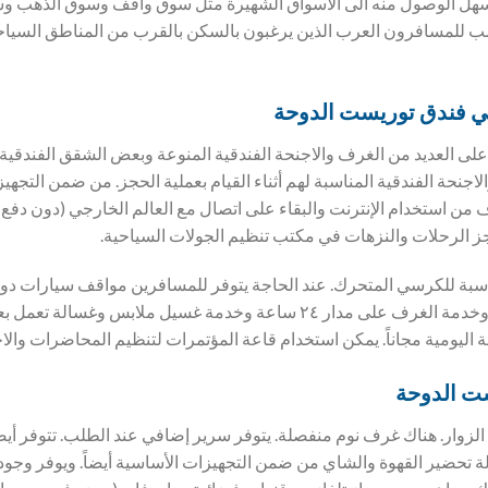
 يسهل الوصول منه الى الاسواق الشهيرة مثل سوق واقف وسوق الذهب 
 للمسافرون العرب الذين يرغبون بالسكن بالقرب من المناطق السياحي
ي فندق
توريست الدوحة
ى العديد من الغرف والاجنحة الفندقية المنوعة وبعض الشقق الفندقية 
الاجنحة الفندقية المناسبة لهم أثناء القيام بعملية الحجز. من ضمن التجه
من استخدام الإنترنت والبقاء على اتصال مع العالم الخارجي (دون دفع
الرحلات والنزهات في مكتب تنظيم الجولات السياحية.
ناسبة للكرسي المتحرك. عند الحاجة يتوفر للمسافرين مواقف سيارات د
الخدمات الإضافية خدمة نقل وخدمة الغرف على مدار ٢٤ ساعة وخدمة غسيل م
اليومية مجاناً. يمكن استخدام قاعة المؤتمرات لتنظيم المحاضرات والا
ت الدوحة
لزوار. هناك غرف نوم منفصلة. يتوفر سرير إضافي عند الطلب. تتوفر أيض
آلة تحضير القهوة والشاي من ضمن التجهيزات الأساسية أيضاً. ويوفر وجو