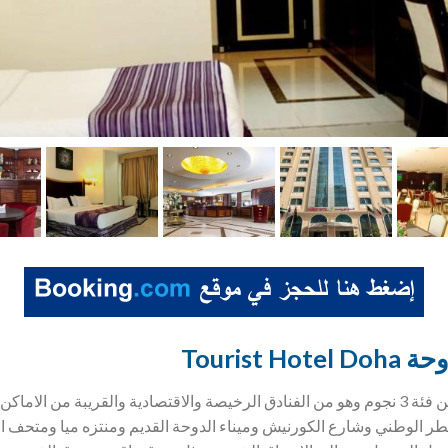
Tourist 
يعتبر فندق توريست الدوحة من فئة 3 نجوم وهو من الفنادق الرخيصة والاقتصادية والقريبة
 الوطني وشارع الكورنيش وميناء الدوحة القديم ومنتزه ميا ومتحف ال