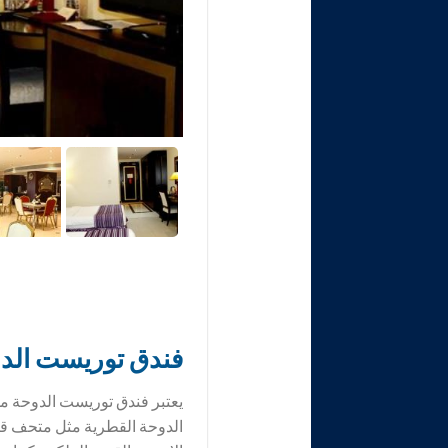
فندق
توريست الدوحة Hotel Doha
الدوحة القطرية مثل متحف قطر