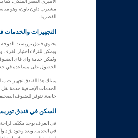
الاميري القصر الملكي، كما
مشيرب داون تاون، وهو مناسب
القطرية.
التجهيزات والخدمات ف
يحتوي فندق توريست الدوحة عل
ويمكن للنزلاء إختيار الغرف و
وتُمكن خدمة واي فاي الضيوف 
الحصول على مساعدة في حجز 
يمتلك هذا الفندق تجهيزات م
خاصة. تتوفر للضيوف الصحيفة 
السكن في فندق
توريس
في الغرف يوجد مكيّف لراحة ا
في الخدمة. ويعد وجود برّاد و