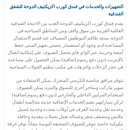
التجهيزات والخدمات في فندق
كورب اكزيكتيف الدوحة للشقق
الفندقية
يقدم فندق كورب اكزيكتيف الدوحة العديد من الاجنحة الفندقية
العائلية القريبة من سوق واقف ومن المناطق السياحية في
الدوحة. يسعد طاقم الموظفين المضياف عند قسم الاستقبال
المساعدة لدى وجود أي استفسار. يتضمن تجهيز المبنى حفظ
أمتعة وخزينة. عبر الواي فاي يحصل الضيوف على إمكانية اتصال
بالإنترنت (دون دفع رسوم إضافية). يمكن الحصول على مساعدة
في حجز الرحلات والنزهات في مكتب تنظيم الجولات السياحية.
تتوفر مرافق مناسبة للكرسي المتحرك. يمكن الاستفادة من
سوبر ماركت ومتاجر أخرى للتسوق والتنزه. يمكن للضيوف
استخدام المرآبين الداخلي والخارجي (دون دفع رسوم إضافية)
لركن سياراتهم. تضم الخدمات الإضافية خدمة مجالسة أطفال
وخدمة نقل وخدمة الغرف في أوقات محددة وخدمة غسيل
ملابس ومصفف شعر وغسالة تعمل بعملات معدنية وحافلة
مكوكية خاصة. تتوفر للضيوف الصحيفة اليومية مجاناً. توفر غرفة