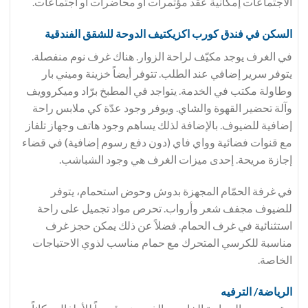
الاجتماعات إمكانية عقد مؤتمرات أو محاضرات أو اجتماعات.
السكن في فندق
كورب اكزيكتيف الدوحة للشقق الفندقية
في الغرف يوجد مكيّف لراحة الزوار. هناك غرف نوم منفصلة.
يتوفر سرير إضافي عند الطلب. تتوفر أيضاً خزينة وميني بار
وطاولة مكتب في الخدمة. يتواجد في المطبخ برّاد وميكروويف
وآلة تحضير القهوة والشاي. ويوفر وجود عدّة كي ملابس راحة
إضافية للضيوف. بالإضافة لذلك يساهم وجود هاتف وجهاز تلفاز
مع قنوات فضائية وواي فاي (دون دفع رسوم إضافية) في قضاء
إجازة مريحة. إحدى ميزات الغرف هي وجود الشباشب.
في غرفة الحمّام المجهزة بدوش وحوض استحمام، يتوفر
للضيوف مجفف شعر وأرواب. تحرص مواد تجميل على راحة
استثنائية في غرف الحمام. فضلاً عن ذلك يمكن حجز غرف
مناسبة للكرسي المتحرك مع حمام مناسب لذوي الاحتياجات
الخاصة.
الرياضة/ الترفيه