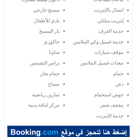
اتصال بالإنترنت
مسبح خارجي
إنترنت سلكي
نادي للأطفال
خدمة الغرف
بار المسبح
خدمة غسيل وكي الملابس
جاكوزي
موقف سيارات
ساونا
معدات غسيل الملابس
تراس التشمس
حمام
حمام بخار
دش
مساج
حوض استحمام
تمارين رياضية
مجفف شعر
مركز لياقة بدنية
خدمة الإنترنت