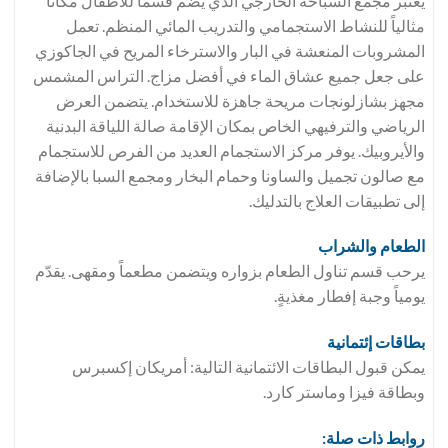
يعتبر مجمع السباحة الخارجي الذي يضم قسماً للأطفال مكاناً
مثالياً للنشاط الاستجمامي والتدريب المائي المنظم. تعمل
المشروبات المنعشة في البار والاسترخاء المريح في الجاكوزي
على جعل جميع عشاق الماء في أفضل مزاج. التراس المشمس
مجهز بشازلونجات مريحة جاهزة للاستخدام. يتضمن العرض
الرياضي والترفيهي الخاص بمكان الإقامة صالة اللياقة البدنية
والأيروبيك. يوفر مركز الاستجمام العديد من الفرص للاستجمام
مع صالون تجميل والساونا وحمام البخار ومجمع السبا بالإضافة
إلى تطبيقات العلاج بالتدليك.
الطعام والشراب
يرحب قسم تناول الطعام بزواره ويتضمن مطعماً ومقهى. يقدّم
يومياً وجبة إفطار مغذيةٍ.
بطاقات إئتمانية
يمكن قبول البطاقات الائتمانية التالية: أمريكان إكسبرس
وبطاقة فيزا وماستر كارد.
روابط ذات صلة: