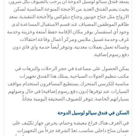
يسعد فندق سيالو لوسيل الدوحة أن يرحب بالضيوف بكل سرور،
بحيث يضم الفندق العديد من الأجنحة المنوعة المناسبة لسكن
الازواج مثل جناح جونيور وجناح ديلوكس والأجنحة التنفيذية. سعد
طاقم الموظفين المضياف عند قسم الاستقبال المساعدة لدى
وجود أي استفسار. يوفر مكان الإقامة حفظ أمتعة وخزينة وخدمة
غرف وخدمة غسيل ملابس ومركز أعمال وقاعة احتفالات
وغسالة تعمل بعملات معدنية. وتتوفر أيضاً خدمة واي فاي دون
دفع رسوم إضافية.
يمكن الحصول على مساعدة في حجز الرحلات والنزهات في
مكتب تنظيم الجولات السياحية. يمتلك هذا الفندق تجهيزات
مناسبة للكرسي المتحرك. يستطيع المسافرون استخدام مواقف
السيارات عند توفرها (دون دفع رسوم إضافية) في حال وصولهم
بسياراتهم الخاصة. تتوفر للضيوف الصحيفة اليومية مجاناً.
السكن في فندق سيالو لوسيل الدوحة
في الغرف هناك فراغ معيشة وحمام، يحرص جهاز تكيّيف على
ضمان مناخ داخلي مناسب. تعدّ الشرفة جزءاً من التجهيزات