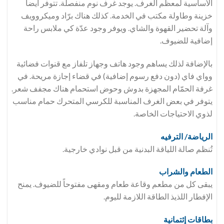
الأساسية لمعظم الغرف. يوجد غرف نوم منفصلة. تتوفر أيضاً
خزينة وطاولة مكتب في الخدمة. كذلك هناك برّاد وميكروويف
وآلة تحضير القهوة والشاي. ويوفر وجود عدّة كي ملابس راحة
إضافية للضيوف.
بالإضافة لذلك يساهم وجود هاتف وجهاز تلفاز مع قنوات فضائية
وواي فاي (دون دفع رسوم إضافية) في قضاء إجازة مريحة. في
غرفة الحمّام المجهزة بدوش وحوض استحمام هناك مجفف شعر.
يتوفر في بعض الغرف المناسبة للكرسي المتحرك حمام مناسب
لذوي الاحتياجات الخاصة.
الرياضة/ الترفيه
تُنظم صالة اللياقة البدنية من قبل نوادي خارجية.
الطعام والشراب
يبقى كل من مطعم وقاعة طعام ومقهى مفتوحاً للضيوف. يمنح
الإفطار اللذيذ الطاقة اللازمة لليوم.
بطاقات إئتمانية