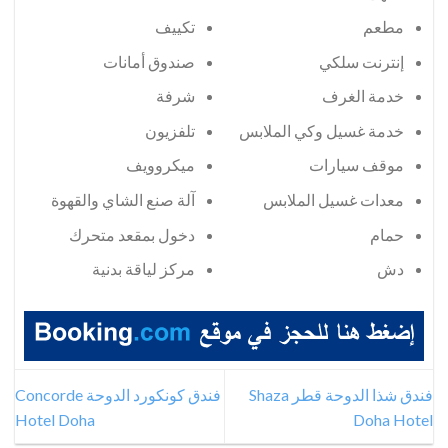
مطعم
تكييف
إنترنت سلكي
صندوق أمانات
خدمة الغرف
شرفة
خدمة غسيل وكي الملابس
تلفزيون
موقف سيارات
ميكروويف
معدات غسيل الملابس
آلة صنع الشاي والقهوة
حمام
دخول بمقعد متحرك
دش
مركز لياقة بدنية
فندق شذا الدوحة قطر Shaza
فندق كونكورد الدوحة Concorde
Hotel Doha
Doha Hotel